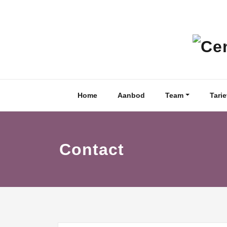
Skip
to
content
Home
Aanbod
Team
Tari
Contact